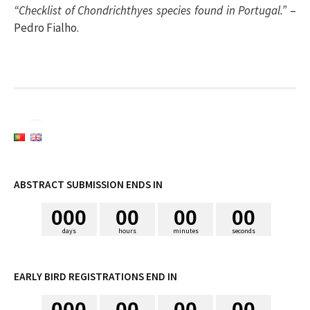
“Checklist of Chondrichthyes species found in Portugal.”
–
Pedro Fialho.
ABSTRACT SUBMISSION ENDS IN
0
0
0
0
0
0
0
0
0
days
hours
minutes
seconds
EARLY BIRD REGISTRATIONS END IN
0
0
0
0
0
0
0
0
0