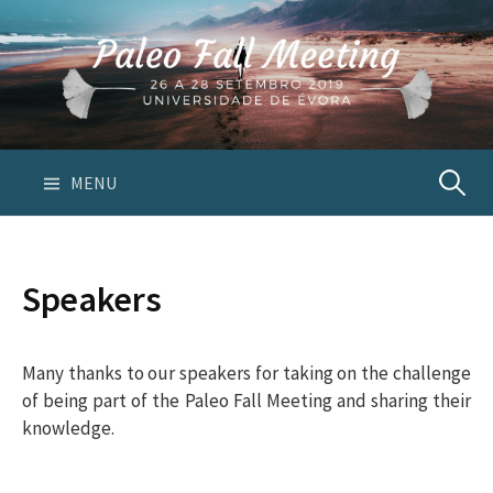
S
k
i
p
t
o
c
MENU
P
o
n
e
t
Speakers
e
s
n
t
Many thanks to our speakers for taking on the challenge
q
of being part of the Paleo Fall Meeting and sharing their
knowledge.
u