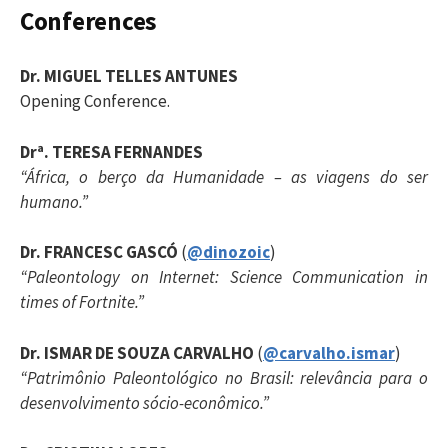
Conferences
i
Dr. MIGUEL TELLES ANTUNES
s
Opening Conference.
a
Drª. TERESA FERNANDES
“África, o berço da Humanidade – as viagens do ser
r
humano.”
Dr. FRANCESC GASCÓ
(
@dinozoic
)
p
“Paleontology on Internet: Science Communication in
times of Fortnite.”
o
Dr. ISMAR DE SOUZA CARVALHO
(
@carvalho.ismar
)
“Patrimônio Paleontológico no Brasil: relevância para o
r
desenvolvimento sócio-econômico.”
: