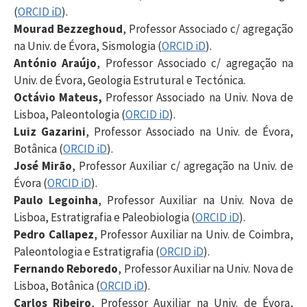
(
ORCID iD
).
Mourad Bezzeghoud
, Professor Associado c/ agregação
na Univ. de Évora, Sismologia (
ORCID iD
).
António Araújo
, Professor Associado c/ agregação na
Univ. de Évora, Geologia Estrutural e Tectónica.
Octávio Mateus,
Professor Associado na Univ. Nova de
Lisboa, Paleontologia (
ORCID iD
).
Luiz Gazarini
, Professor Associado na Univ. de Évora,
Botânica (
ORCID iD
).
José Mirão
, Professor Auxiliar c/ agregação na Univ. de
Évora (
ORCID iD
).
Paulo Legoinha
, Professor Auxiliar na Univ. Nova de
Lisboa, Estratigrafia e Paleobiologia (
ORCID iD
).
Pedro Callapez
, Professor Auxiliar na Univ. de Coimbra,
Paleontologia e Estratigrafia (
ORCID iD
).
Fernando Reboredo
, Professor Auxiliar na Univ. Nova de
Lisboa, Botânica (
ORCID iD
).
Carlos Ribeiro
, Professor Auxiliar na Univ. de Évora,