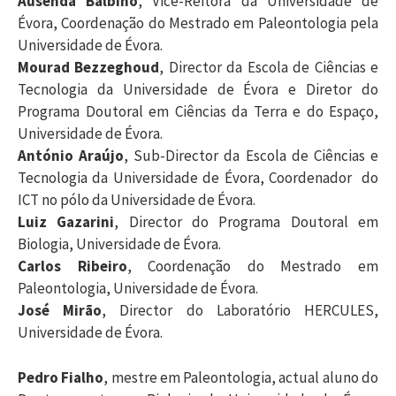
Ausenda Balbino
, Vice-Reitora da Universidade de
i
Évora, Coordenação do Mestrado em Paleontologia pela
Universidade de Évora.
Mourad Bezzeghoud
, Director da Escola de Ciências e
s
Tecnologia da Universidade de Évora e Diretor do
Programa Doutoral em Ciências da Terra e do Espaço,
a
Universidade de Évora.
António Araújo
, Sub-Director da Escola de Ciências e
r
Tecnologia da Universidade de Évora, Coordenador
do
ICT no pólo da Universidade de Évora.
Luiz Gazarini
, Director do Programa Doutoral em
p
Biologia, Universidade de Évora.
Carlos Ribeiro
, Coordenação do Mestrado em
o
Paleontologia, Universidade de Évora.
José Mirão
, Director do Laboratório HERCULES,
Universidade de Évora.
r
Pedro Fialho
, mestre em Paleontologia, actual aluno do
: