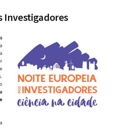
s Investigadores
s
a
a
r
e
s.
io
u
e
 a