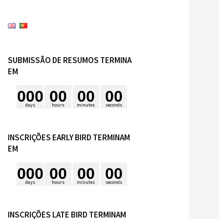
e
s
SUBMISSÃO DE RESUMOS TERMINA
q
EM
0
0
0
0
0
0
0
0
0
u
days
hours
minutes
seconds
i
INSCRIÇÕES EARLY BIRD TERMINAM
EM
s
0
0
0
0
0
0
0
0
0
a
days
hours
minutes
seconds
r
INSCRIÇÕES LATE BIRD TERMINAM