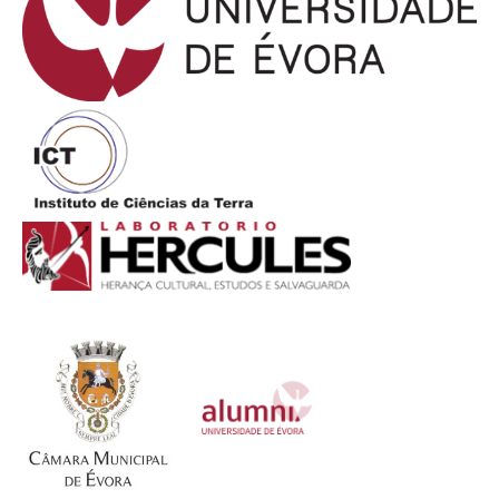
i
s
a
r
p
o
r
: